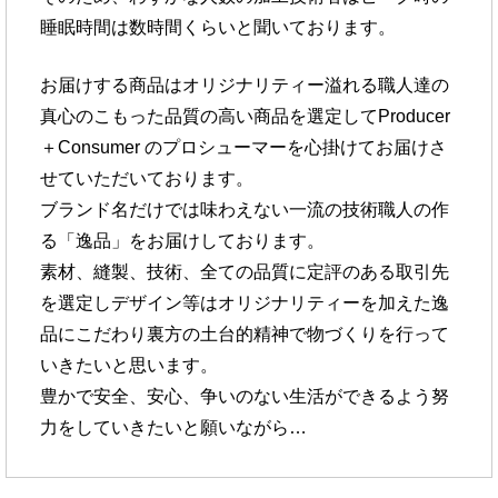
睡眠時間は
数時間くらいと聞いております。
お届けする商品はオリジナリティー溢れる職人達の
真心のこもった
品質の高い商品を選定してProducer
＋Consumer のプロシューマーを
心掛けてお届けさ
せていただいております。
ブランド名だけでは味わえない一流の技術職人の作
る「逸品」を
お届けしております。
素材、縫製、技術、全ての品質に定評のある取引先
を選定し
デザイン等はオリジナリティーを加えた逸
品にこだわり
裏方の土台的精神で物づくりを行って
いきたいと思います。
豊かで安全、安心、争いのない生活ができるよう努
力を
していきたいと願いながら…