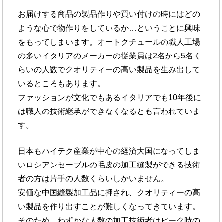
お届けする商品の製品作りや買い付けの時にはどの
ような心で
物作りをしているか…ということに興味
をもってしまいます。
オートクチュールの職人工場
の多いイタリアのメーカーの従業員は
2名から5名く
らいの人数でクオリティーの高い製品を
生み出して
いるところもあります。
ファッションが文化でもあるイタリアでも10年後に
は
職人の技術継承ができなくなるとも言われていま
す。
日本もハイテク産業が中心の経済大国になってしま
い
ロシアンセーブルの毛皮の加工縫製ができる技術
者の方は
片手の人数くらいしかいません。
安価な中国縫製加工品に押され、クオリティーの高
い製品を
作り出すことが難しくなってきています。
そのため、わずかな人数の加工技術者はピーク時の