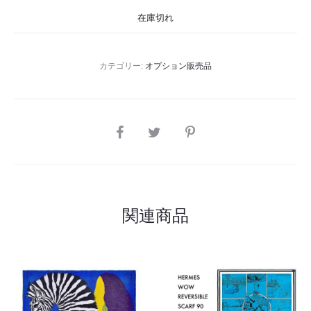
在庫切れ
カテゴリー:
オプション販売品
SHARE
関連商品