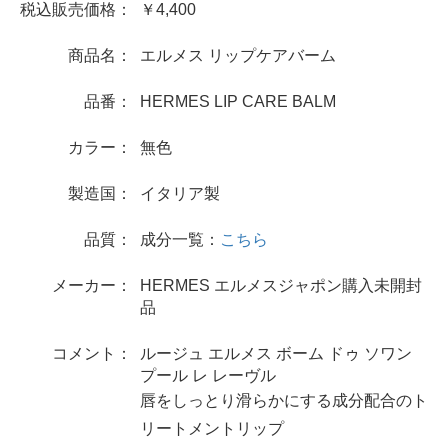
税込販売価格：
￥4,400
商品名：
エルメス リップケアバーム
品番：
HERMES LIP CARE BALM
カラー：
無色
製造国：
イタリア製
品質：
成分一覧：
こちら
メーカー：
HERMES エルメスジャポン購入未開封
品
コメント：
ルージュ エルメス ボーム ドゥ ソワン
プール レ レーヴル
唇をしっとり滑らかにする成分配合のト
リートメントリップ