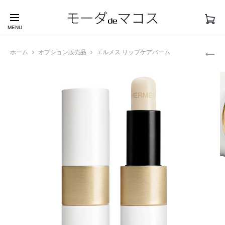
新型コロナウイルス感染症 COVID-19に関する取り組み
について
MENU
Pr
エ
ホーム
オプション販売品
エルメス リップケアバーム
ル
na
メ
ス
マ
ド
ラ
ス
チ
ェ
ッ
ク
カ
シ