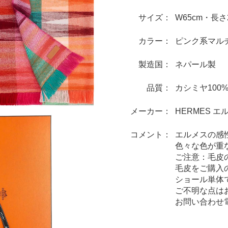
サイズ：
W65cm・長さ2
カラー：
ピンク系マル
製造国：
ネパール製
品質：
カシミヤ100
メーカー：
HERMES 
コメント：
エルメスの感
色々な色が重
ご注意：毛皮
毛皮をご購入
ショール単体
ご不明な点は
お問い合わせ