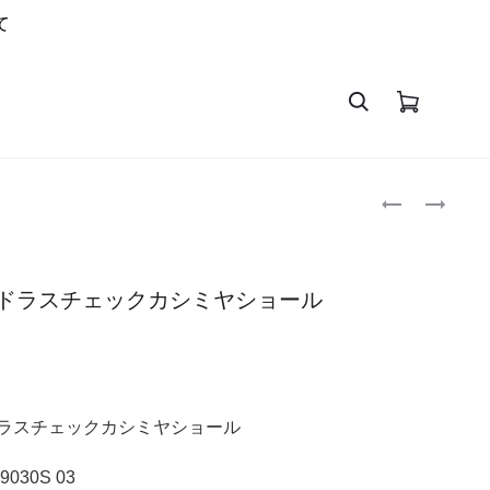
て
Produc
エ
エ
ル
ル
navigat
メ
メ
ス
ス
マドラスチェックカシミヤショール
ツ
リ
イ
ッ
リ
プ
。
ー
ケ
ア
ア
ドラスチェックカシミヤショール
ニ
バ
マ
ー
9030S 03