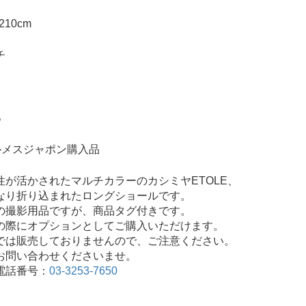
ポ
ム
リ
10cm
ス
チ
ブ
ラ
ッ
ク
%
&
ホ
エルメスジャポン購入品
ワ
イ
性が活かされたマルチカラーのカシミヤETOLE、
ト
なり折り込まれたロングショールです。
の撮影用品ですが、商品タグ付きです。
の際にオプションとしてご購入いただけます。
では販売しておりませんので、ご注意ください。
お問い合わせくださいませ。
電話番号：
03-3253-7650